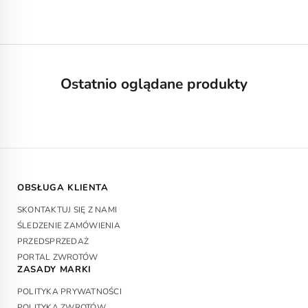
Czarne
Lola
Cena promocyjna
Cena regularna
Cena promocyjna
Cena regularna
€108,00 EUR
€178,00 EUR
€108,00 EUR
€165,00 EUR
Ostatnio oglądane produkty
OBSŁUGA KLIENTA
SKONTAKTUJ SIĘ Z NAMI
ŚLEDZENIE ZAMÓWIENIA
PRZEDSPRZEDAŻ
PORTAL ZWROTÓW
ZASADY MARKI
POLITYKA PRYWATNOŚCI
POLITYKA ZWROTÓW