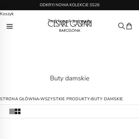
Przejdź do treści
ODKRYJ NOWA KOLEKCJE SS26
Koszyk
Cesare Gaspari
Twój koszyk jest pusty
Szukaj
Koszyk
Buty damskie
STRONA GŁÓWNA
›
WSZYSTKIE PRODUKTY
›
BUTY DAMSKIE